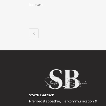
laborum
Steffi Bartsch
Pferdeosteopathie, Tierkommunikation &