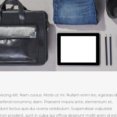
scing elit. Nam cursus. Morbi ut mi. Nullam enim leo, egestas id
eleifend nonummy diam. Praesent mauris ante, elementum et,
dunt lectus quis dui viverra vestibulum. Suspendisse vulputate
on proident, sunt in culpa qui officia deserunt mollit anim id est