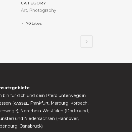
CATEGORY
Art, Photography
70
Likes
insatzgebiete
h bin für dich und dein Pferd unterwegs in
ssen (
, Frankfurt, Marburg, Korbach,
KASSEL
chwege), Nordrhein-Westfalen (Dortmund,
nster) und Niedersachsen (Hannover,
denburg, Osnabrück).