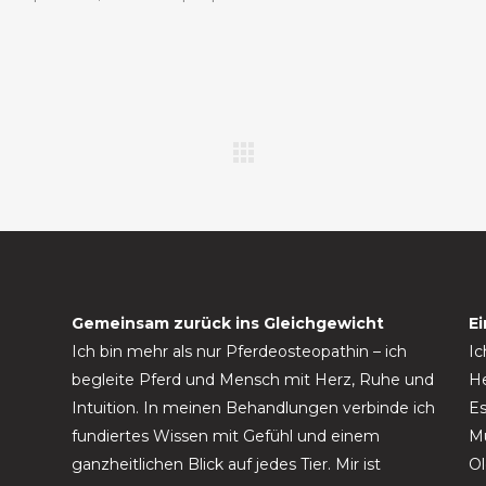
Gemeinsam zurück ins Gleichgewicht
E
Ich bin mehr als nur Pferdeosteopathin – ich
Ic
begleite Pferd und Mensch mit Herz, Ruhe und
He
Intuition. In meinen Behandlungen verbinde ich
Es
fundiertes Wissen mit Gefühl und einem
Mü
ganzheitlichen Blick auf jedes Tier. Mir ist
Ol