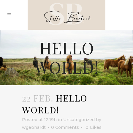
HELLO
WORLD!
22 FEB.
HELLO
WORLD!
Posted at 12:19h
in
Uncategorized
by
wgebhardt
0 Comments
0
Likes